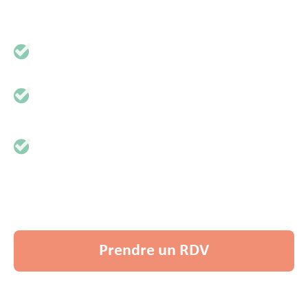
sur-mesure
Prenez contact
Un expert vous rappelle et clarifie avec vous votre
besoin
Un proposition d'accompagnement vous est
présentée
Découvrir nos services
Prendre un RDV