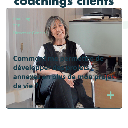
coachings clients
Coaching
TPE
Directeur Général
Comment me permettre de
développer des projets
annexes en plus de mon projet
de vie ?