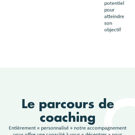
potentiel
pour
atteindre
son
objectif
Le parcours de
coaching
Entièrement « personnalisé » notre accompagnement
vous offre une capacité à vous « décentrer » pour