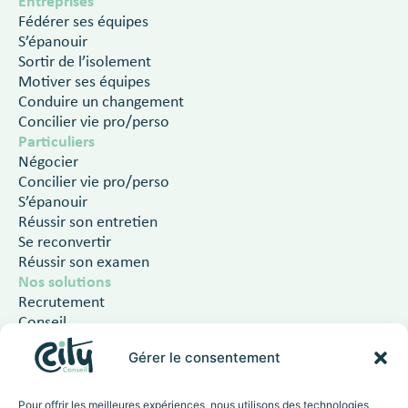
Entreprises
Fédérer ses équipes
S’épanouir
Sortir de l’isolement
Motiver ses équipes
Conduire un changement
Concilier vie pro/perso
Particuliers
Négocier
Concilier vie pro/perso
S’épanouir
Réussir son entretien
Se reconvertir
Réussir son examen
Nos solutions
Recrutement
Conseil
Formations
Gérer le consentement
Coaching
À propos
L’équipe
Pour offrir les meilleures expériences, nous utilisons des technologies