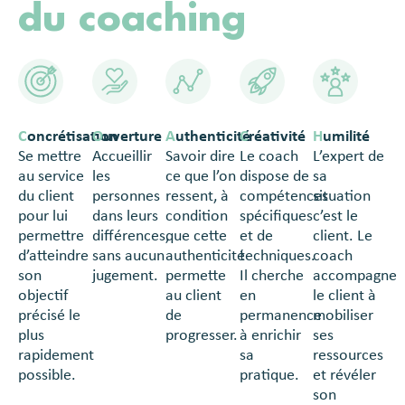
du coaching
C
oncrétisation
O
uverture
A
uthenticité
C
réativité
H
umilité
Se mettre
Accueillir
Savoir dire
Le coach
L’expert de
au service
les
ce que l’on
dispose de
sa
du client
personnes
ressent, à
compétences
situation
pour lui
dans leurs
condition
spécifiques
c’est le
permettre
différences,
que cette
et de
client. Le
d’atteindre
sans aucun
authenticité
techniques.
coach
son
jugement.
permette
Il cherche
accompagne
objectif
au client
en
le client à
précisé le
de
permanence
mobiliser
plus
progresser.
à enrichir
ses
rapidement
sa
ressources
possible.
pratique.
et révéler
son