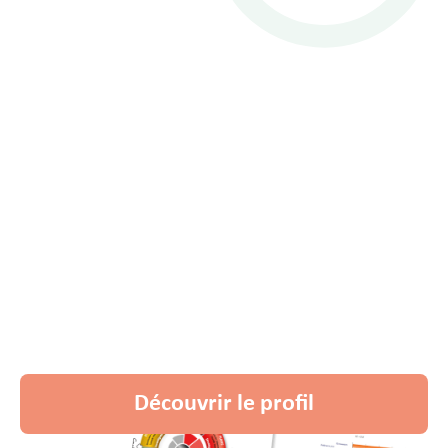
Identifiez le profil
dont votre
entreprise a besoin
En tant que partenaire TLP-Navigator, nous sommes
habilités à réaliser votre profil TALENT pour mettre en
évidence vos atouts personnels sur lesquels capitaliser.
Découvrir le profil