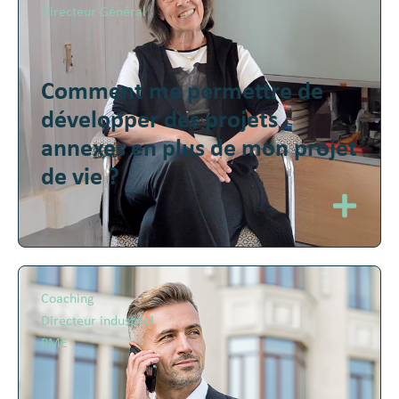
Directeur Général
Comment me permettre de
développer des projets
annexes en plus de mon projet
de vie ?
Coaching
Directeur industriel
PME