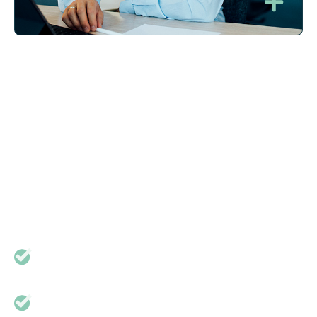
Un accompagnement
sur-mesure
Prenez contact
Un expert vous rappelle et clarifie avec vous votre
besoin