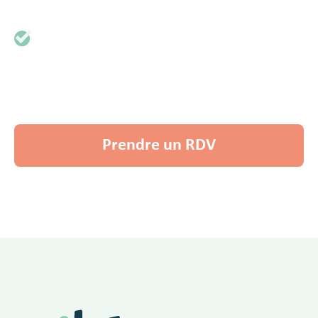
Un proposition d'accompagnement vous est
présentée
Découvrir nos services
Prendre un RDV