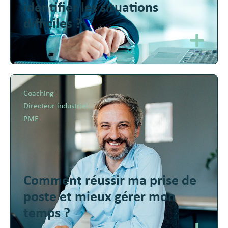
identifier les situations
difficiles ?
Coaching
Directeur industriel
PME
Comment réussir ma prise de
poste et mieux gérer mon
temps ?