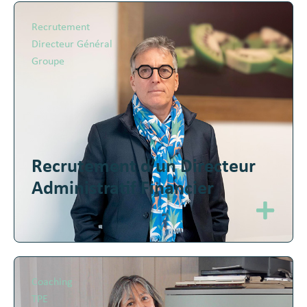
Recrutement
Directeur Général
Groupe
Recrutement d’un Directeur
Administratif Financier
Coaching
TPE